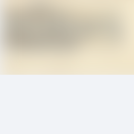
Taffelwandeling
0 review(s)
Beschrijving